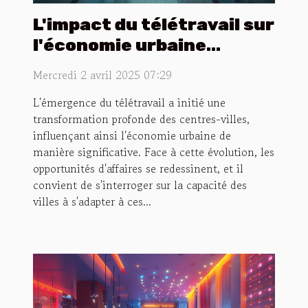
L'impact du télétravail sur
l'économie urbaine
mutation des centres-
Mercredi 2 avril 2025 07:29
villes et opportunités
L'émergence du télétravail a initié une
d'affaires
transformation profonde des centres-villes,
influençant ainsi l'économie urbaine de
manière significative. Face à cette évolution, les
opportunités d'affaires se redessinent, et il
convient de s'interroger sur la capacité des
villes à s'adapter à ces...