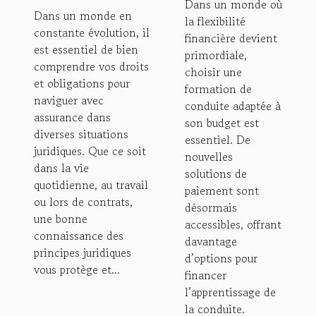
dans
Dans un monde où
pour
Dans un monde en
la flexibilité
diverses
constante évolution, il
votre
financière devient
situations
est essentiel de bien
formation
primordiale,
juridiques
comprendre vos droits
choisir une
de
et obligations pour
formation de
conduite
naviguer avec
conduite adaptée à
assurance dans
son budget est
diverses situations
essentiel. De
juridiques. Que ce soit
nouvelles
dans la vie
solutions de
quotidienne, au travail
paiement sont
ou lors de contrats,
désormais
une bonne
accessibles, offrant
connaissance des
davantage
principes juridiques
d’options pour
vous protège et...
financer
l’apprentissage de
la conduite.