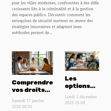
pour les villes modernes, confrontées à des défis
croissants liés à la criminalité et à la gestion
des espaces publics. Découvrir comment les
entreprises de sécurité mettent en œuvre des
stratégies innovantes et adaptent leurs
méthodes permet de...
Les
Comprendre
options
vos droits
de
et
Lundi 1 décembre
paiement
Samedi 17 janvier
2025 15:08
obligations
2026 00:31
flexibles