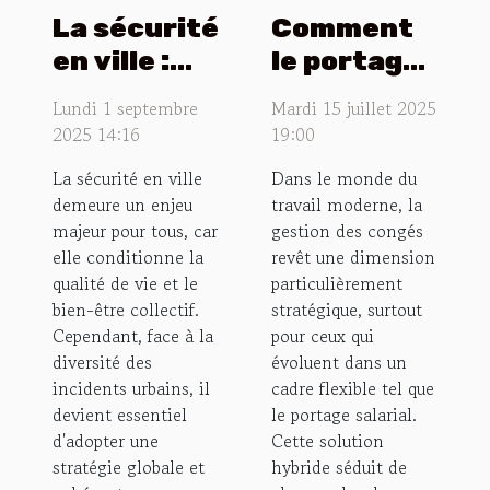
La sécurité
Comment
en ville :
le portage
quelle
salarial
Lundi 1 septembre
Mardi 15 juillet 2025
stratégie
optimise-
2025 14:16
19:00
pour
t-il la
La sécurité en ville
Dans le monde du
réduire les
gestion
demeure un enjeu
travail moderne, la
incidents ?
des congés
majeur pour tous, car
gestion des congés
?
elle conditionne la
revêt une dimension
qualité de vie et le
particulièrement
bien-être collectif.
stratégique, surtout
Cependant, face à la
pour ceux qui
diversité des
évoluent dans un
incidents urbains, il
cadre flexible tel que
devient essentiel
le portage salarial.
d'adopter une
Cette solution
stratégie globale et
hybride séduit de