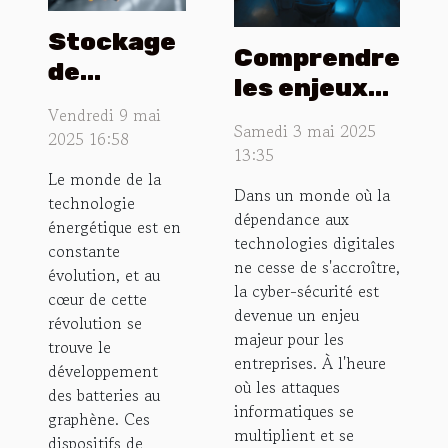
Stockage
Comprendre
de
les enjeux
l'énergie
Vendredi 9 mai
de la cyber-
avancées
Samedi 3 mai 2025
2025 16:58
sécurité
13:35
et défis
pour les
Le monde de la
des
Dans un monde où la
technologie
entreprises
batteries
dépendance aux
énergétique est en
en 2023
technologies digitales
au
constante
ne cesse de s'accroître,
évolution, et au
graphène
la cyber-sécurité est
cœur de cette
devenue un enjeu
révolution se
majeur pour les
trouve le
entreprises. À l'heure
développement
où les attaques
des batteries au
informatiques se
graphène. Ces
multiplient et se
dispositifs de