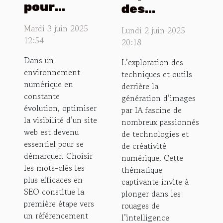
pour
des
choisir les
techniques
Mardi 3 juin 2025
Lundi 2 juin 2025
mots-clés
et outils
12:54
20:18
les plus
derrière la
Dans un
L’exploration des
efficaces
génération
environnement
techniques et outils
en SEO
d'images
numérique en
derrière la
constante
par IA
génération d’images
évolution, optimiser
par IA fascine de
la visibilité d’un site
nombreux passionnés
web est devenu
de technologies et
essentiel pour se
de créativité
démarquer. Choisir
numérique. Cette
les mots-clés les
thématique
plus efficaces en
captivante invite à
SEO constitue la
plonger dans les
première étape vers
rouages de
un référencement
l’intelligence