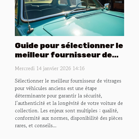
Guide pour sélectionner le
meilleur fournisseur de
vitrages pour véhicules
Mercredi 14 janvier 2026 14:16
anciens
Sélectionner le meilleur fournisseur de vitrages
pour véhicules anciens est une étape
déterminante pour garantir la sécurité,
l’authenticité et la longévité de votre voiture de
collection. Les enjeux sont multiples : qualité,
conformité aux normes, disponibilité des pièces
rares, et conseils...