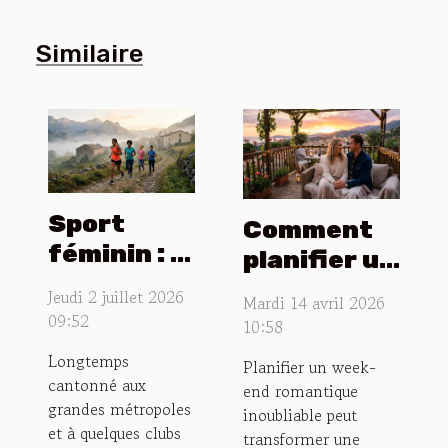
Similaire
Sport
Comment
féminin : le
planifier un
réveil des
week-end
Jeudi 2 juillet 2026
Mardi 14 avril 2026
territoires
romantique
09:52
10:58
oubliés
inoubliable
Longtemps
Planifier un week-
?
cantonné aux
end romantique
grandes métropoles
inoubliable peut
et à quelques clubs
transformer une