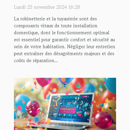
robinetterie et
Lundi 25 novembre 2024 16:28
tuyauterie
La robinetterie et la tuyauterie sont des
composants vitaux de toute installation
domestique, dont le fonctionnement optimal
est essentiel pour garantir confort et sécurité au
sein de votre habitation. Négliger leur entretien
peut entraîner des désagréments majeurs et des
coûts de réparation...