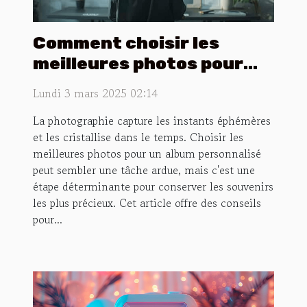
Comment choisir les
meilleures photos pour
votre album personnalisé
Lundi 3 mars 2025 02:14
La photographie capture les instants éphémères
et les cristallise dans le temps. Choisir les
meilleures photos pour un album personnalisé
peut sembler une tâche ardue, mais c'est une
étape déterminante pour conserver les souvenirs
les plus précieux. Cet article offre des conseils
pour...