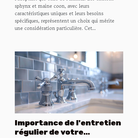
sphynx et maine coon, avec leurs
caractéristiques uniques et leurs besoins
spécifiques, représentent un choix qui mérite
une considération particulière. Cet...
Importance de l'entretien
régulier de votre