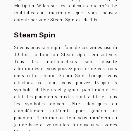
Multiplier Wilds sur les rouleaux concernés. Le
multiplicateur maximum que vous pouvez
obtenir par zone Steam Spin est de 10x.
Steam Spin
Si vous pouvez remplir l'une de ces zones jusqu'à
10 fois, la fonction Steam Spin sera activée.
Tous les multiplicateurs sont ensuite
additionnés et vous pouvez profiter de vos tours
dans cette section Steam Spin. Lorsque vous
effectuez ce tour, vous pouvez frapper 3
symboles différents et gagner quand même. En
effet, les paiements mixtes sont actifs et tous
les symboles doivent être identiques ou
complètement différents pour générer un
paiement. Terminer ce tour vous ramènera au
jeu de base et verrouillera à nouveau ses zones