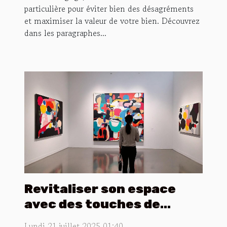
particulière pour éviter bien des désagréments
et maximiser la valeur de votre bien. Découvrez
dans les paragraphes...
Revitaliser son espace
avec des touches de
couleur audacieuses
Lundi 21 juillet 2025 01:40