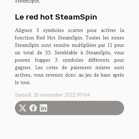
SteamSpin.
Le red hot SteamSpin
Alignez 3 symboles scatter pour activer la
fonction Red Hot SteamSpin. Toutes les zones
SteamSpin sont ensuite multipliées par 11 pour
un total de 33. Semblable à SteamSpin, vous
pouvez frapper 3 symboles différents pour
gagner. Les cotes de paiement mixtes sont
actives, vous revenez donc au jeu de base après
le tour.
Samedi 26 novembre 2022 00:04