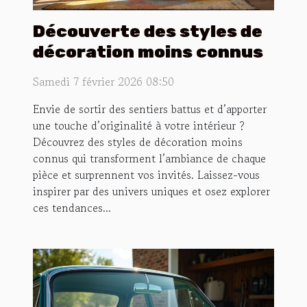
Découverte des styles de
décoration moins connus
Samedi 7 février 2026 08:50
Envie de sortir des sentiers battus et d’apporter
une touche d’originalité à votre intérieur ?
Découvrez des styles de décoration moins
connus qui transforment l’ambiance de chaque
pièce et surprennent vos invités. Laissez-vous
inspirer par des univers uniques et osez explorer
ces tendances...