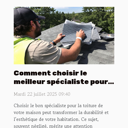
Comment choisir le
meilleur spécialiste pour
votre toiture ?
Mardi 22 juillet 2025 09:40
Choisir le bon spécialiste pour la toiture de
votre maison peut transformer la durabilité et
l’esthétique de votre habitation. Ce sujet,
souvent négligé, mérite une attention