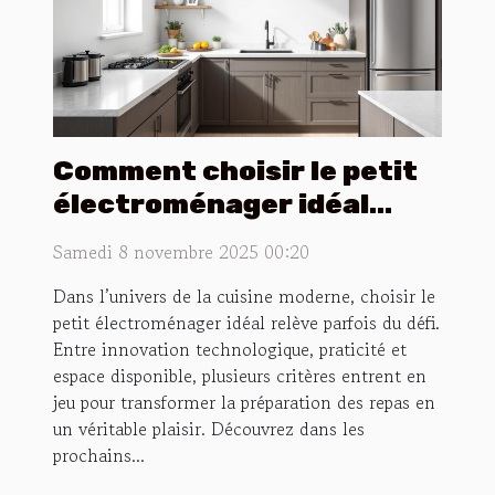
Comment choisir le petit
électroménager idéal
pour votre cuisine ?
Samedi 8 novembre 2025 00:20
Dans l’univers de la cuisine moderne, choisir le
petit électroménager idéal relève parfois du défi.
Entre innovation technologique, praticité et
espace disponible, plusieurs critères entrent en
jeu pour transformer la préparation des repas en
un véritable plaisir. Découvrez dans les
prochains...