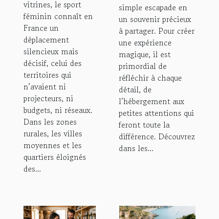
vitrines, le sport
simple escapade en
féminin connaît en
un souvenir précieux
France un
à partager. Pour créer
déplacement
une expérience
silencieux mais
magique, il est
décisif, celui des
primordial de
territoires qui
réfléchir à chaque
n’avaient ni
détail, de
projecteurs, ni
l’hébergement aux
budgets, ni réseaux.
petites attentions qui
Dans les zones
feront toute la
rurales, les villes
différence. Découvrez
moyennes et les
dans les...
quartiers éloignés
des...