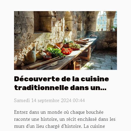
Découverte de la cuisine
traditionnelle dans un
cadre historique
Samedi 14 septembre 2024 00:44
Entrez dans un monde où chaque bouchée
raconte une histoire, un récit enchâssé dans les
murs d'un lieu chargé d'histoire. La cuisine