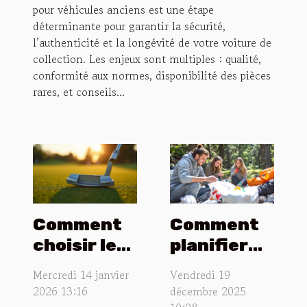
pour véhicules anciens est une étape
déterminante pour garantir la sécurité,
l’authenticité et la longévité de votre voiture de
collection. Les enjeux sont multiples : qualité,
conformité aux normes, disponibilité des pièces
rares, et conseils...
Comment
Comment
choisir le
planifier
putter de
une sortie
Mercredi 14 janvier
Vendredi 19
golf idéal
en plein air
2026 13:16
décembre 2025
pour votre
inoubliable