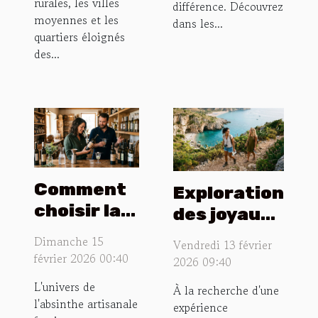
rurales, les villes
différence. Découvrez
moyennes et les
dans les...
quartiers éloignés
des...
Comment
Exploration
choisir la
des joyaux
meilleure
cachés
Dimanche 15
Vendredi 13 février
absinthe
près des
février 2026 00:40
2026 09:40
artisanale
plages
L'univers de
À la recherche d'une
pour votre
populaires
l'absinthe artisanale
expérience
collection