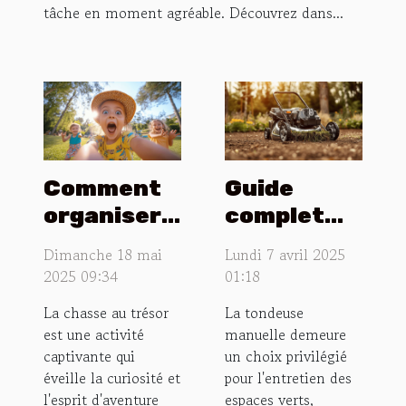
tâche en moment agréable. Découvrez dans...
Comment
Guide
organiser
complet
une chasse
pour
Dimanche 18 mai
Lundi 7 avril 2025
au trésor
entretenir
2025 09:34
01:18
éducative
et
La chasse au trésor
La tondeuse
pour
nettoyer
est une activité
manuelle demeure
enfants
votre
captivante qui
un choix privilégié
tondeuse
éveille la curiosité et
pour l'entretien des
l'esprit d'aventure
espaces verts,
manuelle