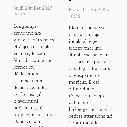
réveil des
week-end
Jeudi 2 juillet 2026
Mardi 14 avril 2026
territoires
romantique
09:52
10:58
oubliés
inoubliable
Longtemps
Planifier un week-
?
cantonné aux
end romantique
grandes métropoles
inoubliable peut
et à quelques clubs
transformer une
vitrines, le sport
simple escapade en
féminin connaît en
un souvenir précieux
France un
à partager. Pour créer
déplacement
une expérience
silencieux mais
magique, il est
décisif, celui des
primordial de
territoires qui
réfléchir à chaque
n’avaient ni
détail, de
projecteurs, ni
l’hébergement aux
budgets, ni réseaux.
petites attentions qui
Dans les zones
feront toute la