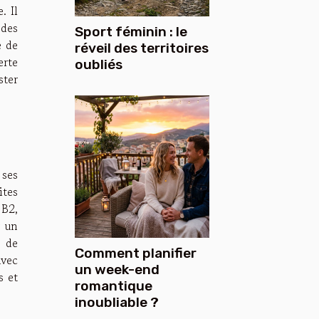
. Il
 des
Sport féminin : le
e de
réveil des territoires
erte
oubliés
ster
 ses
ites
 B2,
r un
, de
Comment planifier
avec
un week-end
s et
romantique
inoubliable ?