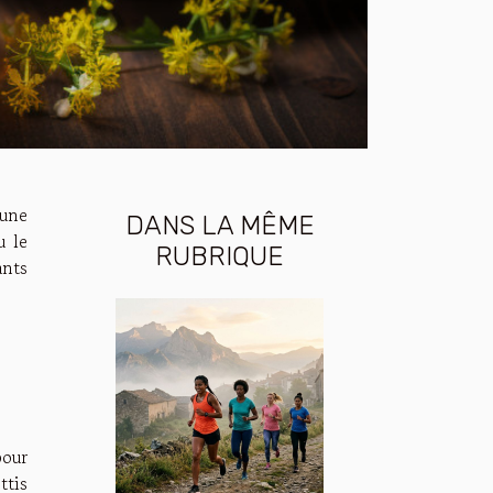
 une
DANS LA MÊME
u le
RUBRIQUE
ants
pour
ttis