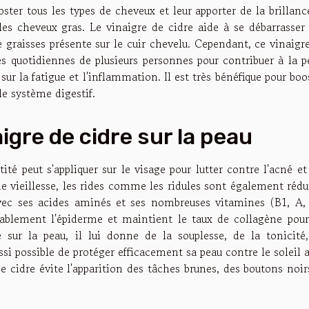
ooster tous les types de cheveux et leur apporter de la brillance
 les cheveux gras. Le vinaigre de cidre aide à se débarrasser
e graisses présente sur le cuir chevelu. Cependant, ce vinaigr
s quotidiennes de plusieurs personnes pour contribuer à la p
sur la fatigue et l'inflammation. Il est très bénéfique pour boo
le système digestif.
igre de cidre sur la peau
tité peut s'appliquer sur le visage pour lutter contre l'acné et
de vieillesse, les rides comme les ridules sont également rédu
 avec ses acides aminés et ses nombreuses vitamines (B1, A,
nablement l'épiderme et maintient le taux de collagène pou
é sur la peau, il lui donne de la souplesse, de la tonicité
aussi possible de protéger efficacement sa peau contre le soleil 
de cidre évite l'apparition des tâches brunes, des boutons noir