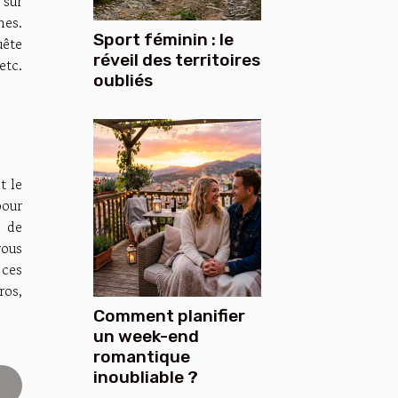
 sur
nes.
Sport féminin : le
uête
réveil des territoires
etc.
oubliés
t le
pour
s de
vous
 ces
ros,
Comment planifier
un week-end
romantique
inoubliable ?