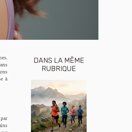
nes.
DANS LA MÊME
lans
RUBRIQUE
ions
se à
 par
ains