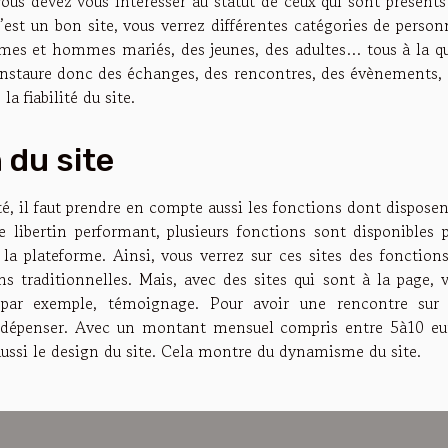
vous devez vous intéresser au statut de ceux qui sont présents
’est un bon site, vous verrez différentes catégories de person
mmes et hommes mariés, des jeunes, des adultes… tous à la q
i instaure donc des échanges, des rencontres, des évènements, 
a fiabilité du site.
n du site
, il faut prendre en compte aussi les fonctions dont disposen
re libertin performant, plusieurs fonctions sont disponibles 
 la plateforme. Ainsi, vous verrez sur ces sites des fonction
 traditionnelles. Mais, avec des sites qui sont à la page, 
par exemple, témoignage. Pour avoir une rencontre sur
p dépenser. Avec un montant mensuel compris entre 5à10 eu
t aussi le design du site. Cela montre du dynamisme du site.