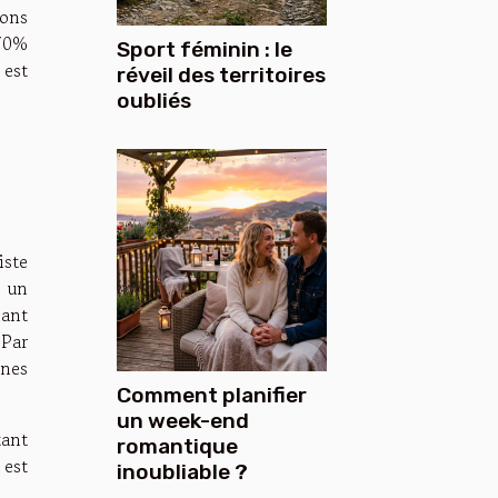
ions
 70%
Sport féminin : le
 est
réveil des territoires
oubliés
iste
t un
nant
 Par
ines
Comment planifier
un week-end
tant
romantique
 est
inoubliable ?