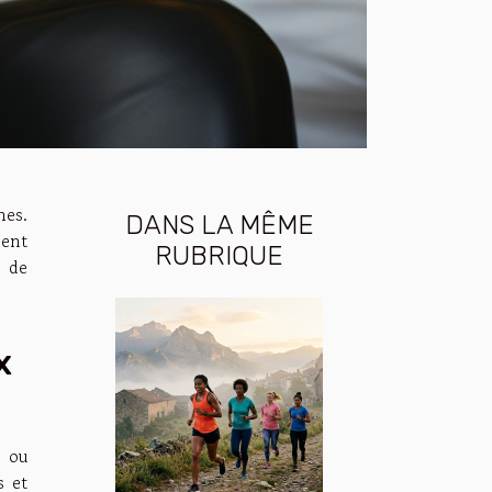
hes.
DANS LA MÊME
ment
RUBRIQUE
e de
x
e ou
s et