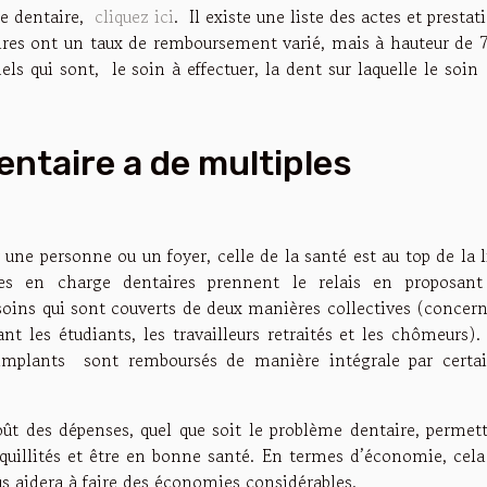
ge dentaire,
cliquez ici
. Il existe une liste des actes et prestat
aires ont un taux de remboursement varié, mais à hauteur de
els qui sont, le soin à effectuer, la dent sur laquelle le soin
entaire a de multiples
une personne ou un foyer, celle de la santé est au top de la l
es en charge dentaires prennent le relais en proposan
ins qui sont couverts de deux manières collectives (concer
ant les étudiants, les travailleurs retraités et les chômeurs).
 implants sont remboursés de manière intégrale par certa
ût des dépenses, quel que soit le problème dentaire, permet
nquillités et être en bonne santé. En termes d’économie, cela
us aidera à faire des économies considérables.