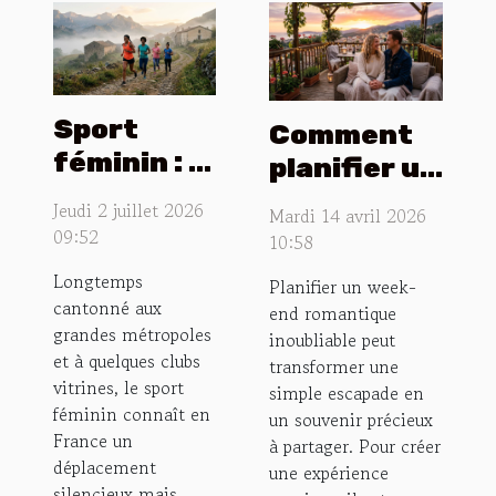
Sport
Comment
féminin : le
planifier un
réveil des
week-end
Jeudi 2 juillet 2026
Mardi 14 avril 2026
territoires
romantique
09:52
10:58
oubliés
inoubliable
Longtemps
Planifier un week-
?
cantonné aux
end romantique
grandes métropoles
inoubliable peut
et à quelques clubs
transformer une
vitrines, le sport
simple escapade en
féminin connaît en
un souvenir précieux
France un
à partager. Pour créer
déplacement
une expérience
silencieux mais