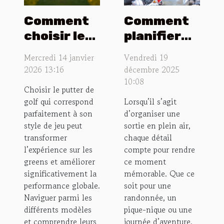
Comment
Comment
choisir le
planifier
putter de
une sortie
Mercredi 14 janvier
Vendredi 19
golf idéal
en plein air
2026 13:16
décembre 2025
pour votre
inoubliable
10:08
Choisir le putter de
style de jeu
?
golf qui correspond
Lorsqu’il s’agit
?
parfaitement à son
d’organiser une
style de jeu peut
sortie en plein air,
transformer
chaque détail
l’expérience sur les
compte pour rendre
greens et améliorer
ce moment
significativement la
mémorable. Que ce
performance globale.
soit pour une
Naviguer parmi les
randonnée, un
différents modèles
pique-nique ou une
et comprendre leurs
journée d’aventure,