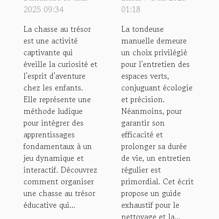
au trésor
entretenir
2025 09:34
01:18
éducative
et
La chasse au trésor
La tondeuse
pour
nettoyer
est une activité
manuelle demeure
enfants
votre
captivante qui
un choix privilégié
tondeuse
éveille la curiosité et
pour l'entretien des
l'esprit d'aventure
espaces verts,
manuelle
chez les enfants.
conjuguant écologie
Elle représente une
et précision.
méthode ludique
Néanmoins, pour
pour intégrer des
garantir son
apprentissages
efficacité et
fondamentaux à un
prolonger sa durée
jeu dynamique et
de vie, un entretien
interactif. Découvrez
régulier est
comment organiser
primordial. Cet écrit
une chasse au trésor
propose un guide
éducative qui...
exhaustif pour le
nettoyage et la...