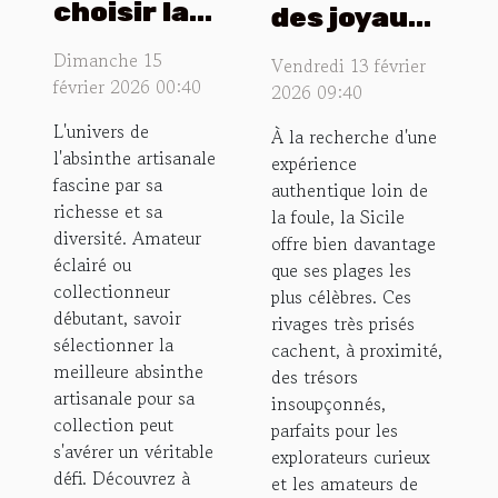
choisir la
des joyaux
meilleure
cachés
Dimanche 15
Vendredi 13 février
absinthe
près des
février 2026 00:40
2026 09:40
artisanale
plages
L'univers de
À la recherche d'une
pour votre
populaires
l'absinthe artisanale
expérience
collection
de Sicile
fascine par sa
authentique loin de
?
richesse et sa
la foule, la Sicile
diversité. Amateur
offre bien davantage
éclairé ou
que ses plages les
collectionneur
plus célèbres. Ces
débutant, savoir
rivages très prisés
sélectionner la
cachent, à proximité,
meilleure absinthe
des trésors
artisanale pour sa
insoupçonnés,
collection peut
parfaits pour les
s'avérer un véritable
explorateurs curieux
défi. Découvrez à
et les amateurs de