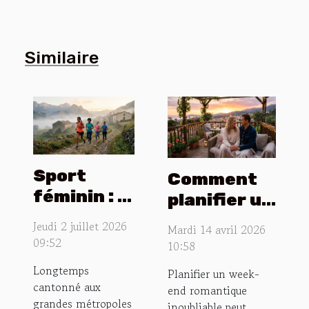
Similaire
Sport
Comment
féminin : le
planifier un
réveil des
week-end
Jeudi 2 juillet 2026
Mardi 14 avril 2026
territoires
romantique
09:52
10:58
oubliés
inoubliable
Longtemps
Planifier un week-
?
cantonné aux
end romantique
grandes métropoles
inoubliable peut