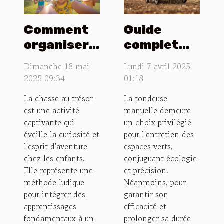
Comment
Guide
organiser
complet
une chasse
pour
Dimanche 18 mai
Lundi 7 avril 2025
au trésor
entretenir
2025 09:34
01:18
éducative
et
La chasse au trésor
La tondeuse
pour
nettoyer
est une activité
manuelle demeure
enfants
votre
captivante qui
un choix privilégié
tondeuse
éveille la curiosité et
pour l'entretien des
l'esprit d'aventure
espaces verts,
manuelle
chez les enfants.
conjuguant écologie
Elle représente une
et précision.
méthode ludique
Néanmoins, pour
pour intégrer des
garantir son
apprentissages
efficacité et
fondamentaux à un
prolonger sa durée