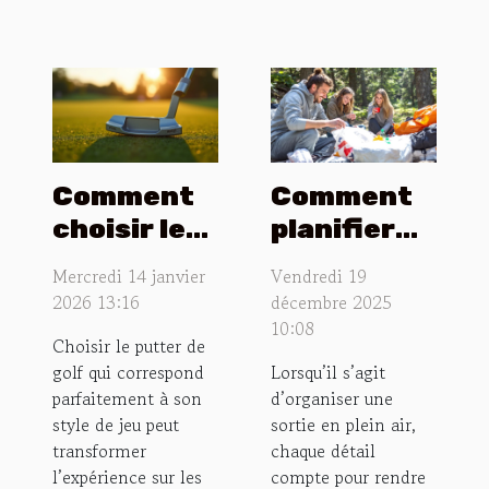
Comment
Comment
choisir le
planifier
putter de
une sortie
Mercredi 14 janvier
Vendredi 19
golf idéal
en plein air
2026 13:16
décembre 2025
pour votre
inoubliable
10:08
Choisir le putter de
style de jeu
?
golf qui correspond
Lorsqu’il s’agit
?
parfaitement à son
d’organiser une
style de jeu peut
sortie en plein air,
transformer
chaque détail
l’expérience sur les
compte pour rendre