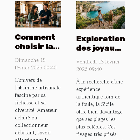
Comment
Exploration
choisir la
des joyaux
meilleure
cachés
Dimanche 15
Vendredi 13 février
absinthe
près des
février 2026 00:40
2026 09:40
artisanale
plages
L'univers de
À la recherche d'une
pour votre
populaires
l'absinthe artisanale
expérience
collection
de Sicile
fascine par sa
authentique loin de
?
richesse et sa
la foule, la Sicile
diversité. Amateur
offre bien davantage
éclairé ou
que ses plages les
collectionneur
plus célèbres. Ces
débutant, savoir
rivages très prisés